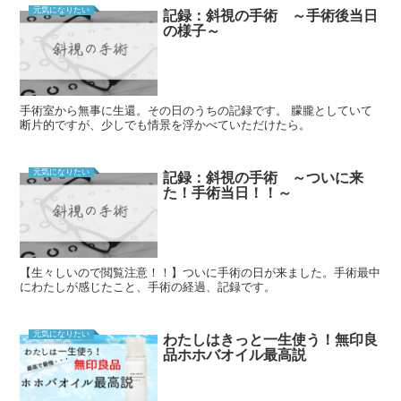
元気になりたい
記録：斜視の手術 ～手術後当日
の様子～
手術室から無事に生還。その日のうちの記録です。 朦朧としていて
断片的ですが、少しでも情景を浮かべていただけたら。
元気になりたい
記録：斜視の手術 ～ついに来
た！手術当日！！～
【生々しいので閲覧注意！！】ついに手術の日が来ました。手術最中
にわたしが感じたこと、手術の経過、記録です。
元気になりたい
わたしはきっと一生使う！無印良
品ホホバオイル最高説