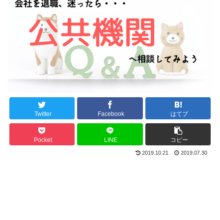
Twitter
Facebook
はてブ
Pocket
LINE
コピー
2019.10.21
2019.07.30