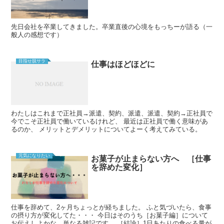
先日会社を卒業してきました。卒業直後の心境をもっちーが語る（一
般人の感想です）
目指せ脱サラ
仕事はほどほどに
わたしはこれまで正社員→派遣、契約、派遣、派遣、契約→正社員で
今でこそ正社員で働いているけれど、 最近は正社員で働く意味があ
るのか、 メリットとデメリットについてよーく考えてみている。
元気になりたい
お菓子が止まらない方へ ［仕事
を辞めた変化］
仕事を辞めて、2ヶ月ちょっとが経ちました。 ふと気づいたら、食事
の摂り方が変化してた・・・ 今日はそのうち［お菓子編］について
お伝えしよかな。単なる雑記です。 ［結論］1日あたりの食べる量が