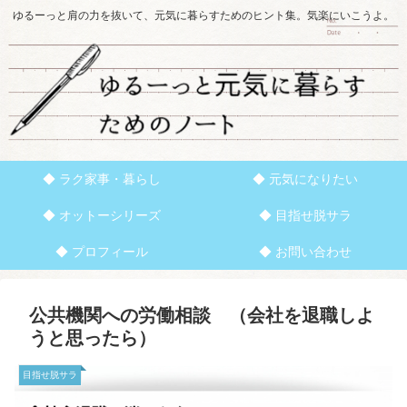
ゆるーっと肩の力を抜いて、元気に暮らすためのヒント集。気楽にいこうよ。
◆ ラク家事・暮らし
◆ 元気になりたい
◆ オットーシリーズ
◆ 目指せ脱サラ
◆ プロフィール
◆ お問い合わせ
公共機関への労働相談 （会社を退職しよ
うと思ったら）
目指せ脱サラ