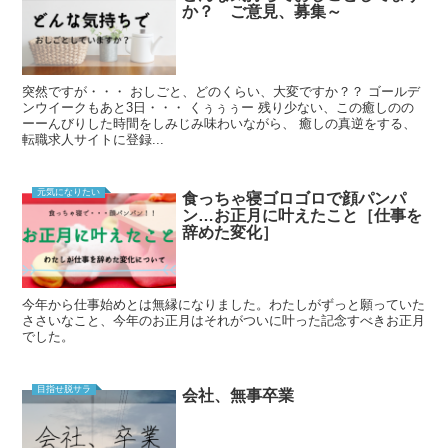
か？ ご意見、募集～
突然ですが・・・ おしごと、どのくらい、大変ですか？？ ゴールデ
ンウイークもあと3日・・・ くぅぅぅー 残り少ない、この癒しのの
ーーんびりした時間をしみじみ味わいながら、 癒しの真逆をする、
転職求人サイトに登録...
元気になりたい
食っちゃ寝ゴロゴロで顔パンパ
ン…お正月に叶えたこと［仕事を
辞めた変化］
今年から仕事始めとは無縁になりました。わたしがずっと願っていた
ささいなこと、今年のお正月はそれがついに叶った記念すべきお正月
でした。
目指せ脱サラ
会社、無事卒業