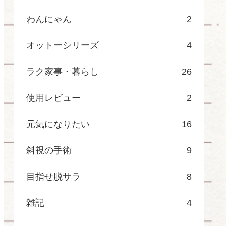
わんにゃん
2
オットーシリーズ
4
ラク家事・暮らし
26
使用レビュー
2
元気になりたい
16
斜視の手術
9
目指せ脱サラ
8
雑記
4